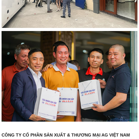
CÔNG TY CỔ PHẦN SẢN XUẤT & THƯƠNG MẠI AG VIỆT NAM