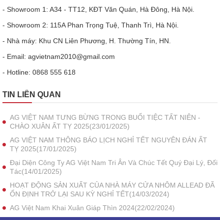
- Showroom 1: A34 - TT12, KĐT Văn Quán, Hà Đông, Hà Nội.
- Showroom 2: 115A Phan Trọng Tuệ, Thanh Trì, Hà Nội.
- Nhà máy: Khu CN Liên Phương, H. Thường Tín, HN.
- Email: agvietnam2010@gmail.com
- Hotline: 0868 555 618
TIN LIÊN QUAN
AG VIỆT NAM TƯNG BỪNG TRONG BUỔI TIỆC TẤT NIÊN -
CHÀO XUÂN ẤT TỴ 2025(23/01/2025)
AG VIỆT NAM THÔNG BÁO LỊCH NGHỈ TẾT NGUYÊN ĐÁN ẤT
TỴ 2025(17/01/2025)
Đại Diện Công Ty AG Việt Nam Tri Ân Và Chúc Tết Quý Đại Lý, Đối
Tác(14/01/2025)
HOẠT ĐỘNG SẢN XUẤT CỦA NHÀ MÁY CỬA NHÔM ALLEAD ĐÃ
ỔN ĐỊNH TRỞ LẠI SAU KỲ NGHỈ TẾT(14/03/2024)
AG Việt Nam Khai Xuân Giáp Thìn 2024(22/02/2024)